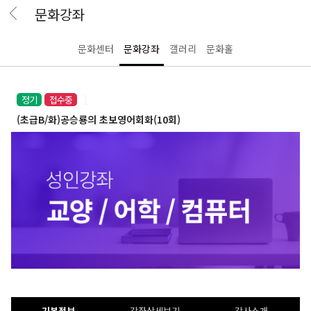
문화강좌
문화센터
문화강좌
갤러리
문화홀
1
접수중
정기
(초급B/화)공승룡의 초보영어회화(10회)
기본정보
강좌상세보기
강사소개