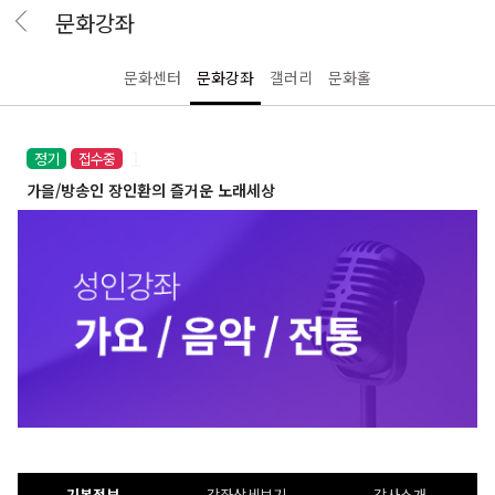
문화강좌
문화센터
문화강좌
갤러리
문화홀
1
접수중
정기
가을/방송인 장인환의 즐거운 노래세상
기본정보
강좌상세보기
강사소개