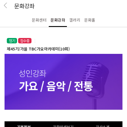
문화강좌
문화센터
문화강좌
갤러리
문화홀
1
접수중
정기
제45기/가을 TBC가요아카데미(10회)
기본정보
강좌상세보기
강사소개